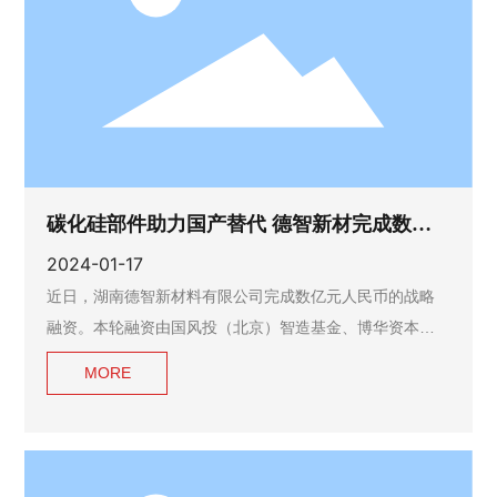
碳化硅部件助力国产替代 德智新材完成数亿
元战略融资
2024-01-17
近日，湖南德智新材料有限公司完成数亿元人民币的战略
融资。本轮融资由国风投（北京）智造基金、博华资本
（无锡基金）、元禾重元、恒信华业联合领投，中信证券
MORE
投资、中车资本、山证投资、交银国际、国舜投资等参与
投资，势乘资本担任财务顾问。此次融资主要用于德智新
材株洲、无锡两地产能扩建与研发投入，通过强有力的产
业支持及资本背书，助力国产替代。