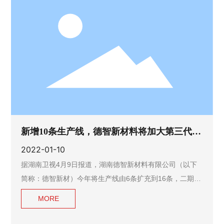
SiC衬底上面构建GaN外延层，进一步构造HEMT等器件，
用于通信等射频应用。这里就需要用到用到一种CVD设备
（当然还有其他的技术方法）。
新增10条生产线，德智新材料将加大第三代半
导体产能投入
2022-01-10
据湖南卫视4月9日报道，湖南德智新材料有限公司（以下
简称：德智新材）今年将生产线由6条扩充到16条，二期项
目也即将开工建设，今年预计总产值可达到5个亿。
MORE