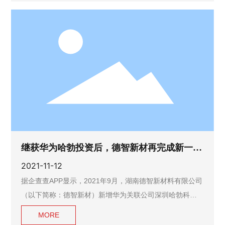
继获华为哈勃投资后，德智新材再完成新一轮
融资
2021-11-12
据企查查APP显示，2021年9月，湖南德智新材料有限公司
（以下简称：德智新材）新增华为关联公司深圳哈勃科技
投资合伙企业（有限合伙）为股东，同时公司注册资本由1
MORE
471.98万元人民币增加至1766.38万元人民币，增幅为2