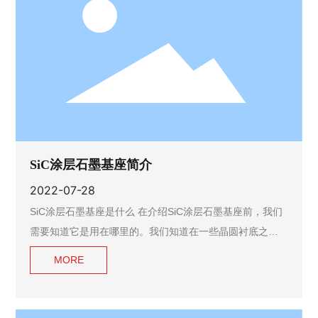
SiC涂层石墨基座简介
2022-07-28
SiC涂层石墨基座是什么 在介绍SiC涂层石墨基座前，我们
需要知道它是用在哪里的。我们知道在一些晶圆衬底之上
需要进一步的构建外延层以便于制造器件，典型的有LED发
MORE
光器件，需要在硅衬底上面制备GaAs的外延层；在导电型
的SiC衬底上面生长SiC外延层用于构建诸如SBD、MOSFE
T等的器件，用于高压、大电流等功率应用；在半绝缘型的